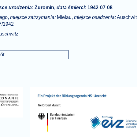
sce urodzenia:
Żuromin,
data śmierci:
1942-07-08
nego,
miejsce zatrzymania:
Mielau,
miejsce osadzenia:
Auschwit
7/1942
uschwitz
ót