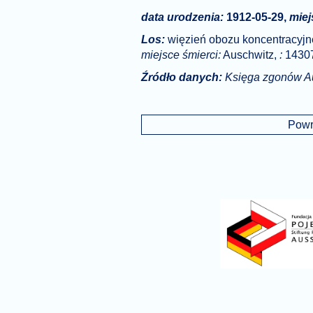
data urodzenia:
1912-05-29,
miej
Los:
więzień obozu koncentracyj
miejsce śmierci:
Auschwitz,
:
1430
Źródło danych:
Księga zgonów A
Powr