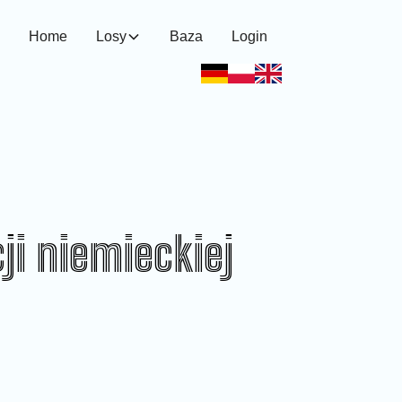
Home
Losy
Baza
Login
ji niemieckiej